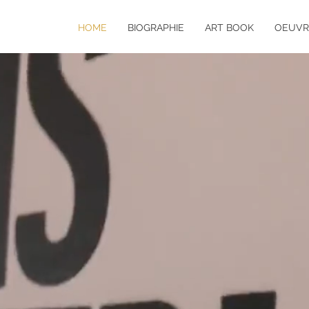
HOME
BIOGRAPHIE
ART BOOK
OEUVR